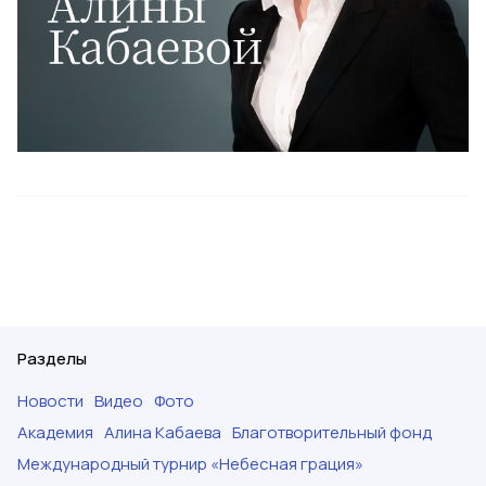
Разделы
Новости
Видео
Фото
Академия
Алина Кабаева
Благотворительный фонд
Международный турнир «Небесная грация»