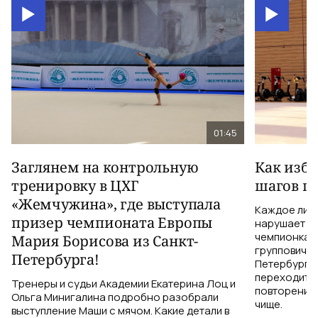
01:45
Заглянем на контрольную
Как изб
тренировку в ЦХГ
шагов по
«Жемчужина», где выступала
Каждое лиш
призер чемпионата Европы
нарушает те
чемпионка 
Мария Борисова из Санкт-
групповичка
Петербурга!
Петербурга,
переходить 
Тренеры и судьи Академии Екатерина Лоц и
повторений 
Ольга Минигалина подробно разобрали
чище.
выступление Маши с мячом. Какие детали в