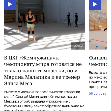
00:32
В ЦХГ «Жемчужина» к
Финальна
чемпионату мира готовятся не
чемпион
только наши гимнастки, но и
Вместе с тр
Марина Мальпика и ее тренер
из Мексики 
Санкт-Петер
Элиса Меса!
программе с
Вместе с членом Всероссийской коллегии
08 августа
судей Ольгой Минигалиной гимнастка из
Мексики отрабатывала упражнение с
булавами. Специалист обратила внимание на
важный нюанс и подсказала, что