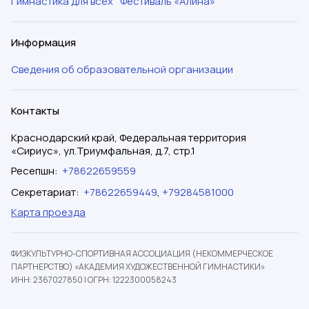
Гимнастика для всех
Фестиваль «Алина»
Информация
Сведения об образовательной организации
Контакты
Краснодарский край, Федеральная территория
«Сириус», ул.Триумфальная, д.7, стр.1
Ресепшн
:
+78622659559
Секретариат
:
+78622659449
,
+79284581000
Карта проезда
ФИЗКУЛЬТУРНО-СПОРТИВНАЯ АССОЦИАЦИЯ (НЕКОММЕРЧЕСКОЕ
ПАРТНЕРСТВО) «АКАДЕМИЯ ХУДОЖЕСТВЕННОЙ ГИМНАСТИКИ»
ИНН: 2367027850
|
ОГРН: 1222300058243