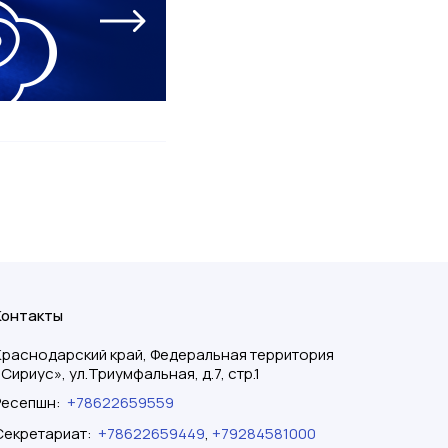
Контакты
Краснодарский край, Федеральная территория
«Сириус», ул.Триумфальная, д.7, стр.1
Ресепшн
:
+78622659559
Секретариат
:
+78622659449
,
+79284581000