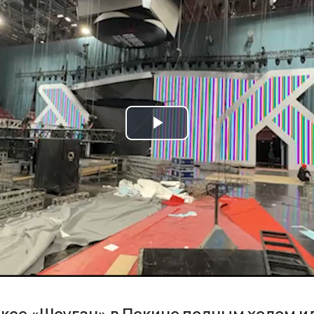
Play
Video
ксе «Шоуган» в Пекине полным ходом и