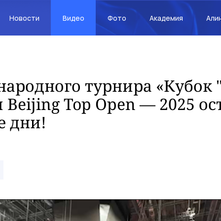
Новости
Видео
Фото
Академия
Али
ародного турнира «Кубок 
и Beijing Top Open — 2025 о
е дни!