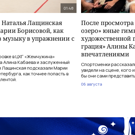
01:48
и Наталья Лащинская
После просмотра
арии Борисовой, как
озеро» юные гим
в музыку в упражнении с
художественной 
грация» Алины К
впечатлениями
ровке в ЦХГ «Жемчужина»
а Алина Кабаева и заслуженный
Спортсменки рассказали
я Лащинская подсказали Марии
увидели на сцене, кого 
тербурга, как точнее попасть в
бы они сами представить
 лентой.
06 августа