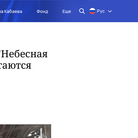
Рус
на Кабаева
Фонд
Еще
"Небесная
стаются