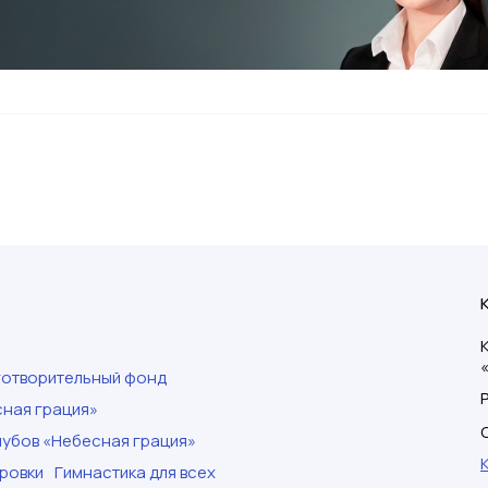
готворительный фонд
ная грация»
убов «Небесная грация»
ровки
Гимнастика для всех