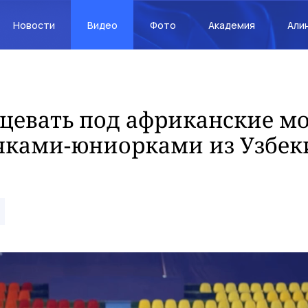
Новости
Видео
Фото
Академия
Али
цевать под африканские м
чками-юниорками из Узбек