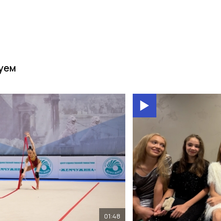
уем
01:48