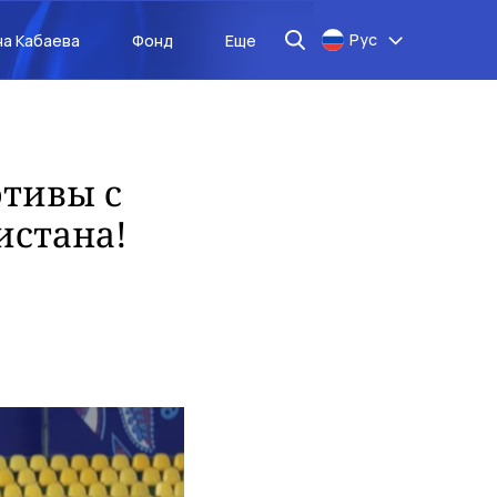
Рус
на Кабаева
Фонд
Еще
отивы с
истана!