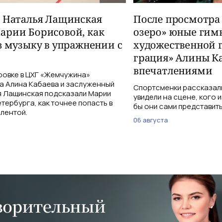
и Наталья Лащинская
После просмотра
арии Борисовой, как
озеро» юные гим
в музыку в упражнении с
художественной 
грация» Алины К
впечатлениями
ровке в ЦХГ «Жемчужина»
а Алина Кабаева и заслуженный
Спортсменки рассказали
я Лащинская подсказали Марии
увидели на сцене, кого 
тербурга, как точнее попасть в
бы они сами представить
 лентой.
06 августа