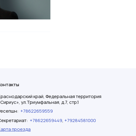
Контакты
Краснодарский край, Федеральная территория
«Сириус», ул.Триумфальная, д.7, стр.1
Ресепшн
:
+78622659559
Секретариат
:
+78622659449
,
+79284581000
Карта проезда