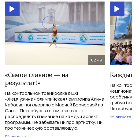
02:49
«Самое главное — на
Каждый 
результат!»
На контрол
чемпионатом
На контрольной тренировке в ЦХГ
особенную 
«Жемчужина» олимпийская чемпионка Алина
трибун боле
Кабаева поговорила с Марией Борисовой из
Петербурга 
Санкт-Петербурга о том, как важно
распределять внимание на каждый аспект
05 августа
программы: не забывать ни про артистку, ни
про техническую составляющую.
05 августа