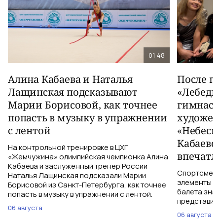
01:48
Алина Кабаева и Наталья
После п
Лащинская подсказывают
«Лебеди
Марии Борисовой, как точнее
гимнаст
попасть в музыку в упражнении
художес
с лентой
«Небесн
Кабаево
На контрольной тренировке в ЦХГ
впечатл
«Жемчужина» олимпийская чемпионка Алина
Кабаева и заслуженный тренер России
Спортсменки
Наталья Лащинская подсказали Марии
элементы ув
Борисовой из Санкт-Петербурга, как точнее
балета знаю
попасть в музыку в упражнении с лентой.
представить
06 августа
06 августа