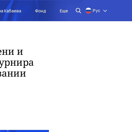
Рус
на Кабаева
Фонд
Еще
ени и
турнира
вании