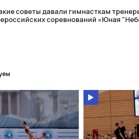
акие советы давали гимнасткам тренер
сероссийских соревнований «Юная "Неб
уем