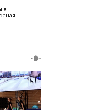
ы в
есная