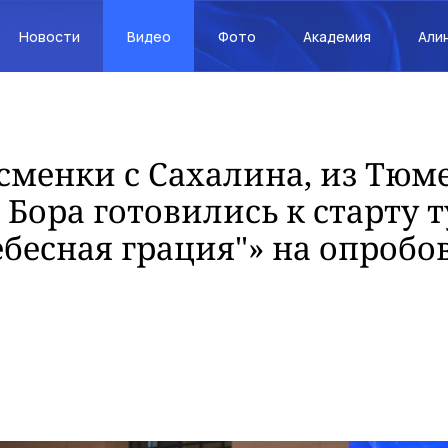
Новости
Видео
Фото
Академия
Али
сменки с Сахалина, из Тюм
 Бора готовились к старту 
бесная грация"» на опробо