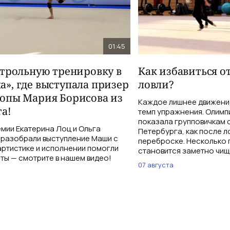
01:45
нтрольную тренировку в
Как избавиться о
», где выступала призер
ловли?
опы Мария Борисова из
Каждое лишнее движение
а!
темп упражнения. Олимп
показала групповичкам 
мии Екатерина Лоц и Ольга
Петербурга, как после л
разобрали выступление Маши с
переброске. Несколько 
 артистике и исполнении помогли
становится заметно чищ
ты — смотрите в нашем видео!
07 августа