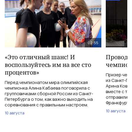
02:55
«Это отличный шанс! И
Проводи
воспользуйтесь им на все сто
чемпион
процентов»
Призер чем
из Санкт-Пе
Перед чемпионатом мира олимпийская
Арина Ковш
чемпионка Алина Кабаева поговорила с
вместе с тр
групповичками сборной России из Санкт-
отправились
Петербурга о том, как важно выходить на
Франкфурт-
соревнования с правильным настроем.
10 августа
10 августа