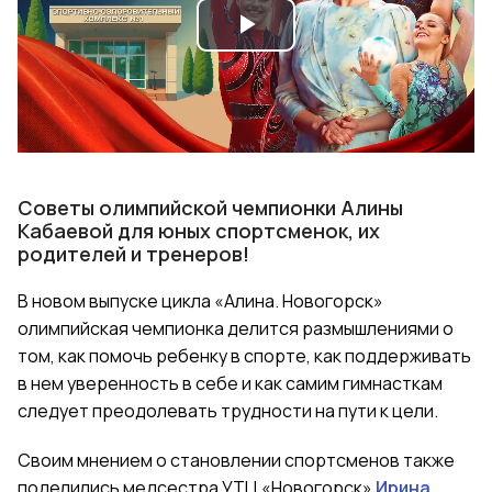
Play
Video
Советы олимпийской чемпионки Алины
Кабаевой для юных спортсменок, их
родителей и тренеров!
В новом выпуске цикла «Алина. Новогорск»
олимпийская чемпионка делится размышлениями о
том, как помочь ребенку в спорте, как поддерживать
в нем уверенность в себе и как самим гимнасткам
следует преодолевать трудности на пути к цели.
Своим мнением о становлении спортсменов также
поделились медсестра УТЦ «Новогорск»
Ирина