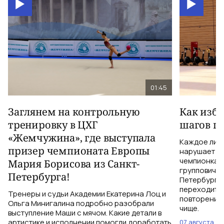
01:45
Заглянем на контрольную
Как изб
тренировку в ЦХГ
шагов по
«Жемчужина», где выступала
Каждое лиш
призер чемпионата Европы
нарушает те
чемпионка 
Мария Борисова из Санкт-
групповичка
Петербурга!
Петербурга,
переходить 
Тренеры и судьи Академии Екатерина Лоц и
повторений 
Ольга Минигалина подробно разобрали
чище.
выступление Маши с мячом. Какие детали в
артистике и исполнении помогли доработать
07 августа