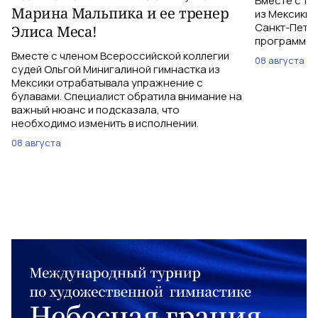
Вместе с тр
Марина Мальпика и ее тренер
из Мексики 
Санкт-Петер
Элиса Меса!
программе с
Вместе с членом Всероссийской коллегии
08 августа
судей Ольгой Минигалиной гимнастка из
Мексики отрабатывала упражнение с
булавами. Специалист обратила внимание на
важный нюанс и подсказала, что
необходимо изменить в исполнении.
08 августа