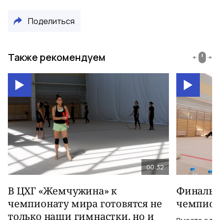
Поделиться
Также рекомендуем
00:32
В ЦХГ «Жемчужина» к
Финальна
чемпионату мира готовятся не
чемпион
только наши гимнастки, но и