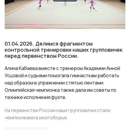
Play
Video
01.04.2026. Делимся фрагментом
контрольной тренировки наших групповичек
перед первенством России.
Алина Кабаева вместе с тренером Академии Анной
Усцовой и судьями помогала гимнасткам работать
над образом в упражнении с пятью лентами.
Олимпийская чемпионка также дала им советы по
технике исполнения фуэте.
На первенстве России наши групповички стали
чемпионками в многоборье.