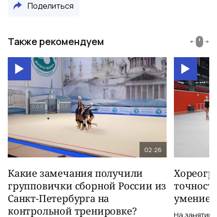
Поделиться
Также рекомендуем
02:26
Какие замечания получили
Хореогра
групповички сборной России из
точность
Санкт-Петербурга на
умение 
контрольной тренировке?
На занятии 