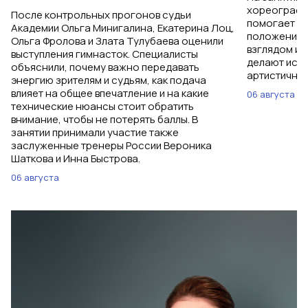
хореограф 
После контрольных прогонов судьи
помогает ги
Академии Ольга Минигалина, Екатерина Лоц,
положением 
Ольга Фролова и Злата Тулубаева оценили
взглядом и 
выступления гимнасток. Специалисты
делают исп
объяснили, почему важно передавать
артистичным
энергию зрителям и судьям, как подача
влияет на общее впечатление и на какие
06 августа
технические нюансы стоит обратить
внимание, чтобы не потерять баллы. В
занятии принимали участие также
заслуженные тренеры России Вероника
Шаткова и Инна Быстрова.
06 августа