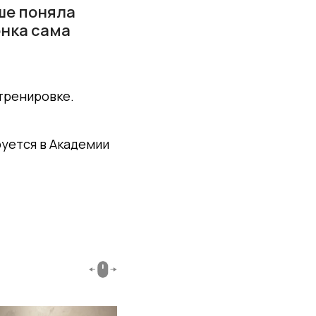
ше поняла
нка сама
тренировке.
руется в Академии