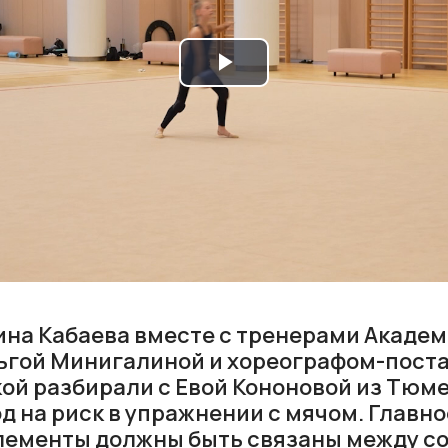
Play
Video
лина Кабаева вместе с тренерами Акаде
льгой Минигалиной и хореографом-пос
ой разбирали с Евой Кононовой из Тюм
од на риск в упражнении с мячом. Главн
элементы должны быть связаны между со