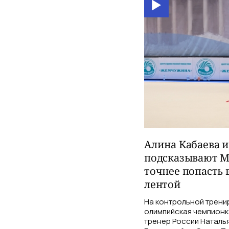
Алина Кабаева 
подсказывают М
точнее попасть 
лентой
На контрольной трени
олимпийская чемпионк
тренер России Наталь