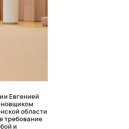
мии Евгенией
тановщиком
енской области
ое требование
бой и