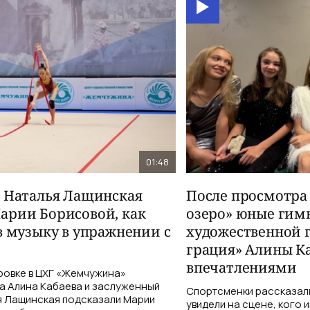
01:48
и Наталья Лащинская
После просмотра
арии Борисовой, как
озеро» юные гим
в музыку в упражнении с
художественной 
грация» Алины К
впечатлениями
ровке в ЦХГ «Жемчужина»
а Алина Кабаева и заслуженный
Спортсменки рассказали
я Лащинская подсказали Марии
увидели на сцене, кого 