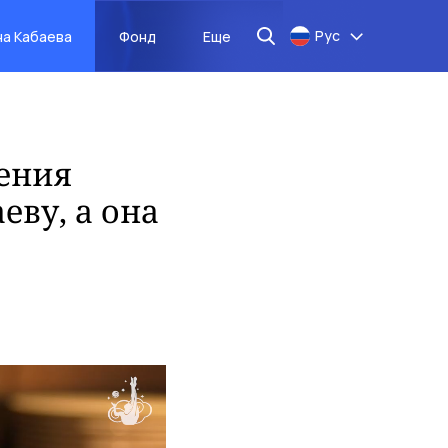
Рус
на Кабаева
Фонд
Еще
ения
ву, а она