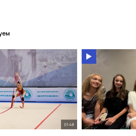
уем
01:48