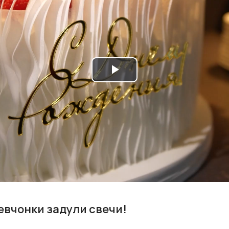
Play
Video
девчонки задули свечи!