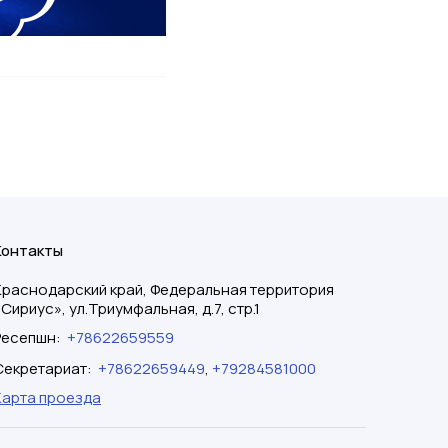
Контакты
Краснодарский край, Федеральная территория
«Сириус», ул.Триумфальная, д.7, стр.1
Ресепшн
:
+78622659559
Секретариат
:
+78622659449
,
+79284581000
Карта проезда