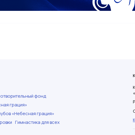
готворительный фонд
ная грация»
убов «Небесная грация»
ровки
Гимнастика для всех