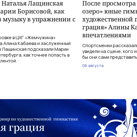
и Наталья Лащинская
После просмотра
арии Борисовой, как
озеро» юные гим
в музыку в упражнении с
художественной 
грация» Алины К
впечатлениями
ровке в ЦХГ «Жемчужина»
а Алина Кабаева и заслуженный
Спортсменки рассказали
я Лащинская подсказали Марии
увидели на сцене, кого 
тербурга, как точнее попасть в
бы они сами представить
 лентой.
06 августа