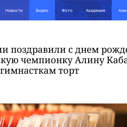
Новости
Видео
Фото
Академия
Али
ии поздравили с днем рожд
ую чемпионку Алину Кабае
 гимнасткам торт