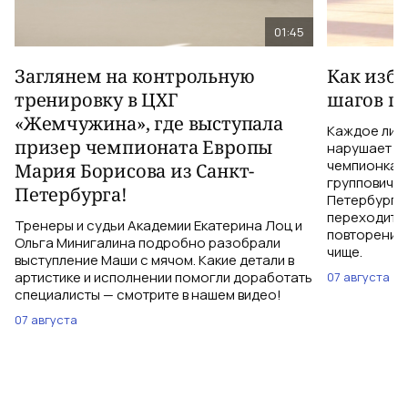
01:45
Заглянем на контрольную
Как изб
тренировку в ЦХГ
шагов по
«Жемчужина», где выступала
Каждое лиш
призер чемпионата Европы
нарушает те
чемпионка 
Мария Борисова из Санкт-
групповичка
Петербурга!
Петербурга,
переходить 
Тренеры и судьи Академии Екатерина Лоц и
повторений 
Ольга Минигалина подробно разобрали
чище.
выступление Маши с мячом. Какие детали в
артистике и исполнении помогли доработать
07 августа
специалисты — смотрите в нашем видео!
07 августа