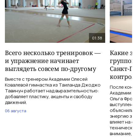
01:38
Всего несколько тренировок —
Какие з
и упражнение начинает
группов
выглядеть совсем по-другому
Санкт-Пе
контрол
Вместе с тренером Академии Олесей
Ковалевой гимнастка из Таиланда Джоджо
После конт
Тавинун работает над выразительностью:
Академии Ол
добавляет пластику, акценты и свободу
Ольга Фроло
движений.
выступления
объяснили, 
06 августа
энергию зри
влияет на о
технические
внимание, ч