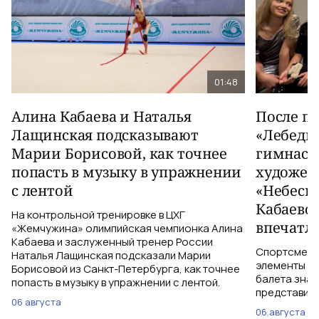
01:48
Алина Кабаева и Наталья
После п
Лащинская подсказывают
«Лебеди
Марии Борисовой, как точнее
гимнаст
попасть в музыку в упражнении
художес
с лентой
«Небесн
Кабаево
На контрольной тренировке в ЦХГ
впечатл
«Жемчужина» олимпийская чемпионка Алина
Кабаева и заслуженный тренер России
Спортсменки
Наталья Лащинская подсказали Марии
элементы ув
Борисовой из Санкт-Петербурга, как точнее
балета знаю
попасть в музыку в упражнении с лентой.
представить
06 августа
06 августа