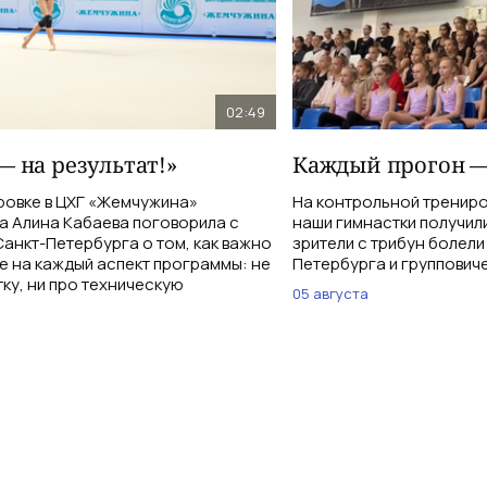
02:49
— на результат!»
Каждый прогон —
ровке в ЦХГ «Жемчужина»
На контрольной тренир
а Алина Кабаева поговорила с
наши гимнастки получи
анкт-Петербурга о том, как важно
зрители с трибун болели
е на каждый аспект программы: не
Петербурга и группович
тку, ни про техническую
05 августа