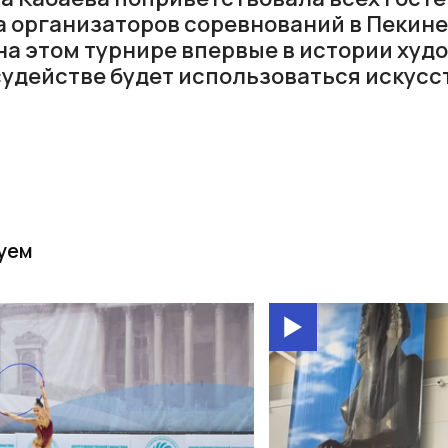
 организаторов соревнований в Пекине,
 на этом турнире впервые в истории ху
судействе будет использоваться искус
уем