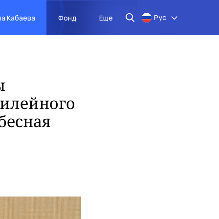
Рус
на Кабаева
Фонд
Еще
ы
билейного
бесная