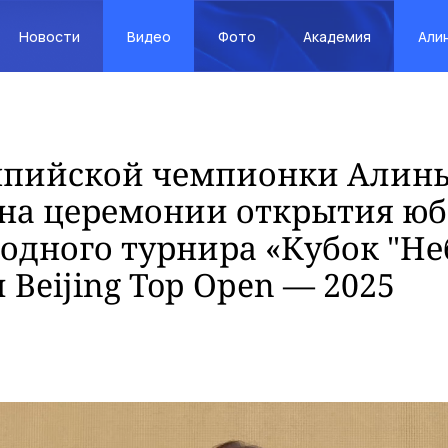
Новости
Видео
Фото
Академия
Али
мпийской чемпионки Алин
 на церемонии открытия ю
дного турнира «Кубок "Не
 Beijing Top Open — 2025