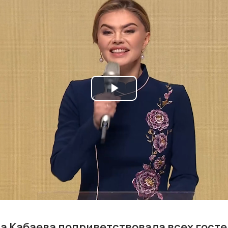
Play
Video
ина Кабаева поприветствовала всех госте