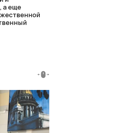
 а еще
дожественной
ственный