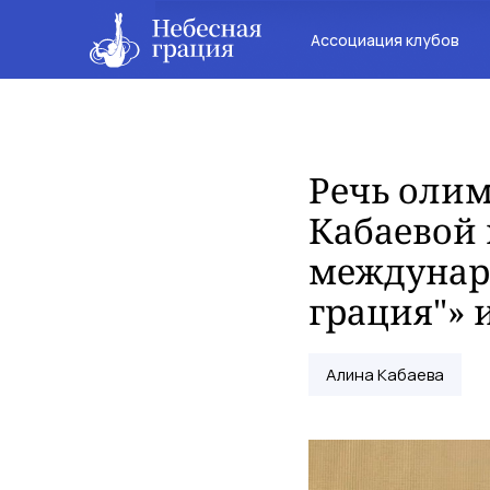
Ассоциация клубов
Речь оли
Кабаевой
междунаро
грация"» и
Алина Кабаева