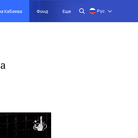
Рус
на Кабаева
Фонд
Еще
ла