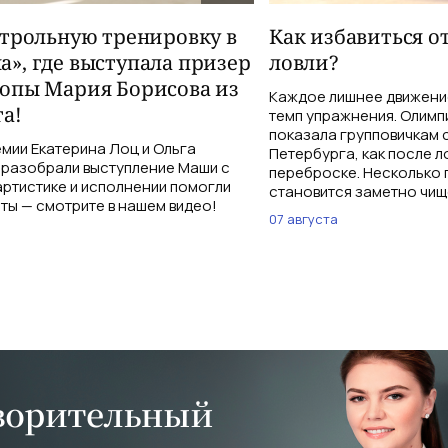
нтрольную тренировку в
Как избавиться о
», где выступала призер
ловли?
опы Мария Борисова из
Каждое лишнее движение
а!
темп упражнения. Олимп
показала групповичкам 
мии Екатерина Лоц и Ольга
Петербурга, как после л
разобрали выступление Маши с
переброске. Несколько 
 артистике и исполнении помогли
становится заметно чищ
ты — смотрите в нашем видео!
07 августа