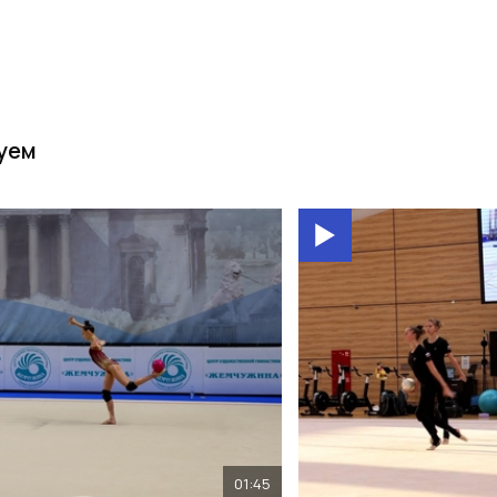
уем
01:45