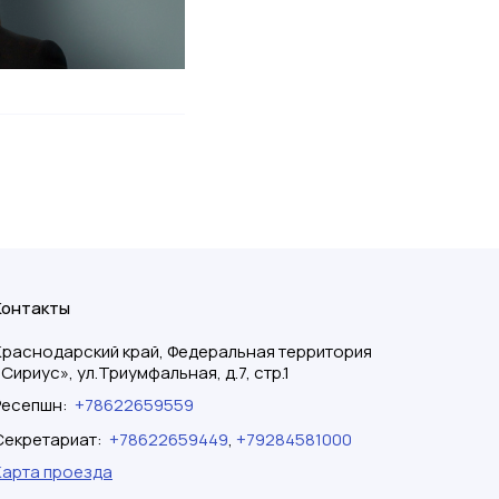
Контакты
Краснодарский край, Федеральная территория
«Сириус», ул.Триумфальная, д.7, стр.1
Ресепшн
:
+78622659559
Секретариат
:
+78622659449
,
+79284581000
Карта проезда