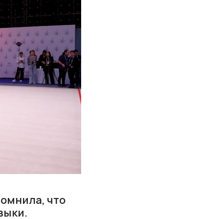
помнила, что
выки.