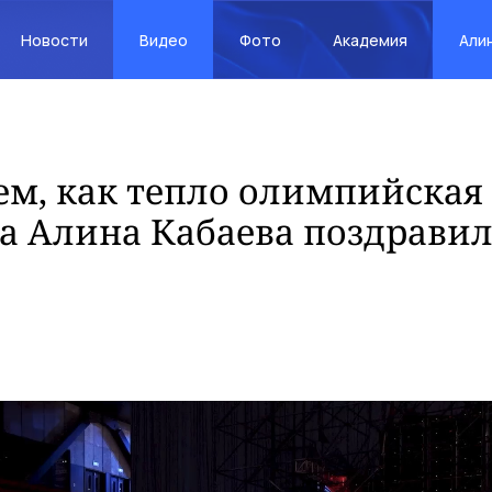
Новости
Видео
Фото
Академия
Али
м, как тепло олимпийская
а Алина Кабаева поздрави