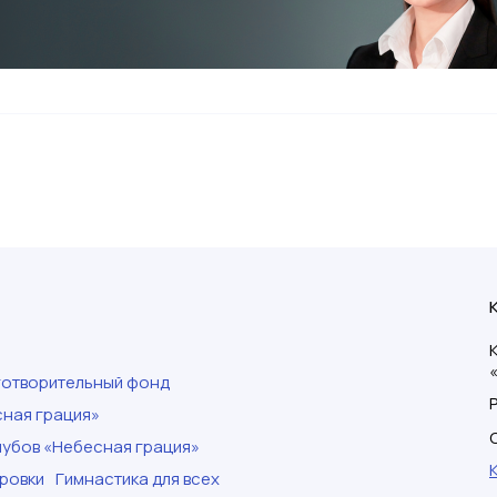
готворительный фонд
ная грация»
убов «Небесная грация»
ровки
Гимнастика для всех