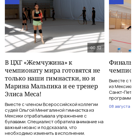
00:32
В ЦХГ «Жемчужина» к
Финальна
чемпионату мира готовятся не
чемпион
только наши гимнастки, но и
Вместе с тр
Марина Мальпика и ее тренер
из Мексики 
Санкт-Петер
Элиса Меса!
программе с
Вместе с членом Всероссийской коллегии
08 августа
судей Ольгой Минигалиной гимнастка из
Мексики отрабатывала упражнение с
булавами. Специалист обратила внимание на
важный нюанс и подсказала, что
необходимо изменить в исполнении.