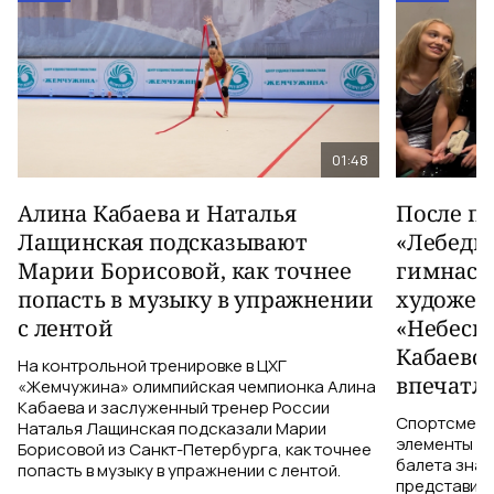
01:48
Алина Кабаева и Наталья
После п
Лащинская подсказывают
«Лебеди
Марии Борисовой, как точнее
гимнаст
попасть в музыку в упражнении
художес
с лентой
«Небесн
Кабаево
На контрольной тренировке в ЦХГ
впечатл
«Жемчужина» олимпийская чемпионка Алина
Кабаева и заслуженный тренер России
Спортсменки
Наталья Лащинская подсказали Марии
элементы ув
Борисовой из Санкт-Петербурга, как точнее
балета знаю
попасть в музыку в упражнении с лентой.
представить