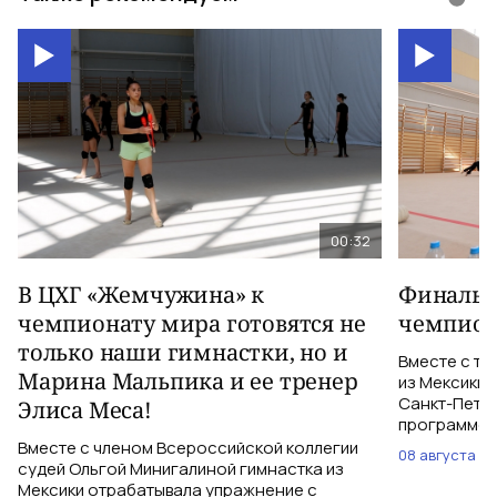
00:32
В ЦХГ «Жемчужина» к
Финальна
чемпионату мира готовятся не
чемпион
только наши гимнастки, но и
Вместе с тр
Марина Мальпика и ее тренер
из Мексики 
Санкт-Петер
Элиса Меса!
программе с
Вместе с членом Всероссийской коллегии
08 августа
судей Ольгой Минигалиной гимнастка из
Мексики отрабатывала упражнение с