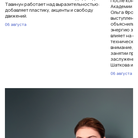
После конт
Тавинун работает над выразительностью:
Академии Ол
добавляет пластику, акценты и свободу
Ольга Фроло
движений.
выступления
объяснили, 
06 августа
энергию зри
влияет на о
технические
внимание, ч
занятии при
заслуженны
Шаткова и И
06 августа