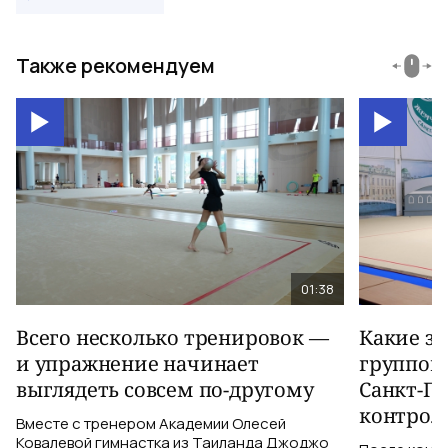
Также рекомендуем
01:38
Всего несколько тренировок —
Какие з
и упражнение начинает
группов
выглядеть совсем по-другому
Санкт-Пе
контрол
Вместе с тренером Академии Олесей
Ковалевой гимнастка из Таиланда Джоджо