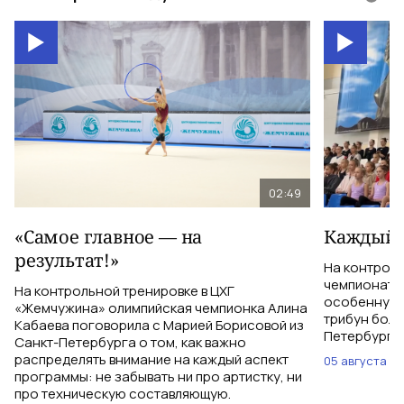
02:49
«Самое главное — на
Каждый 
результат!»
На контрол
чемпионатом
На контрольной тренировке в ЦХГ
особенную 
«Жемчужина» олимпийская чемпионка Алина
трибун боле
Кабаева поговорила с Марией Борисовой из
Петербурга 
Санкт-Петербурга о том, как важно
распределять внимание на каждый аспект
05 августа
программы: не забывать ни про артистку, ни
про техническую составляющую.