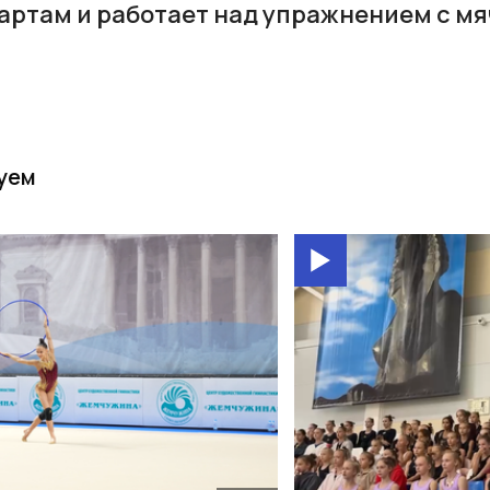
ртам и работает над упражнением с мя
уем