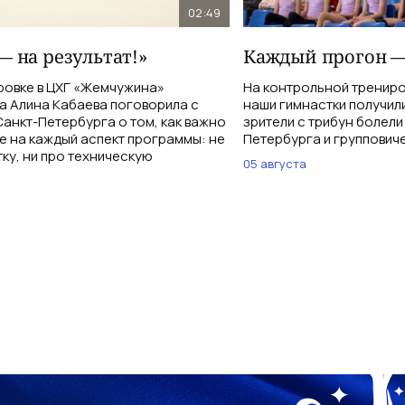
02:49
— на результат!»
Каждый прогон —
ровке в ЦХГ «Жемчужина»
На контрольной тренир
а Алина Кабаева поговорила с
наши гимнастки получи
анкт-Петербурга о том, как важно
зрители с трибун болели
е на каждый аспект программы: не
Петербурга и группович
тку, ни про техническую
05 августа