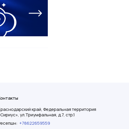
Контакты
Краснодарский край, Федеральная территория
«Сириус», ул.Триумфальная, д.7, стр.1
Ресепшн
:
+78622659559