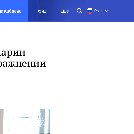
Рус
на Кабаева
Фонд
Еще
Марии
пражнении