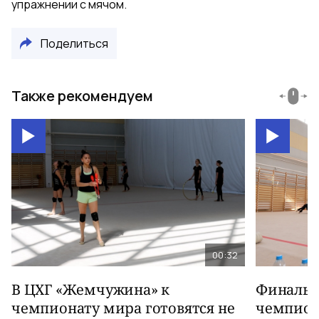
упражнении с мячом.
Поделиться
Также рекомендуем
00:32
В ЦХГ «Жемчужина» к
Финальна
чемпионату мира готовятся не
чемпион