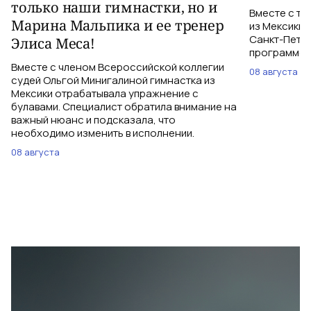
только наши гимнастки, но и
Вместе с тр
Марина Мальпика и ее тренер
из Мексики 
Санкт-Петер
Элиса Меса!
программе с
Вместе с членом Всероссийской коллегии
08 августа
судей Ольгой Минигалиной гимнастка из
Мексики отрабатывала упражнение с
булавами. Специалист обратила внимание на
важный нюанс и подсказала, что
необходимо изменить в исполнении.
08 августа