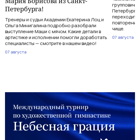
Мария Борисова из Санкт-
групповичка
Петербурга!
Петербурга,
переходить 
Тренеры и судьи Академии Екатерина Лоц и
повторений 
Ольга Минигалина подробно разобрали
чище.
выступление Маши с мячом. Какие детали в
артистике и исполнении помогли доработать
07 августа
специалисты — смотрите в нашем видео!
07 августа