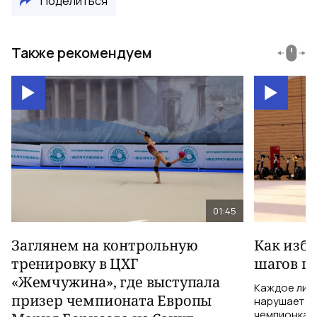
Поделиться
Также рекомендуем
01:45
Заглянем на контрольную
Как изб
тренировку в ЦХГ
шагов по
«Жемчужина», где выступала
Каждое лиш
призер чемпионата Европы
нарушает те
чемпионка 