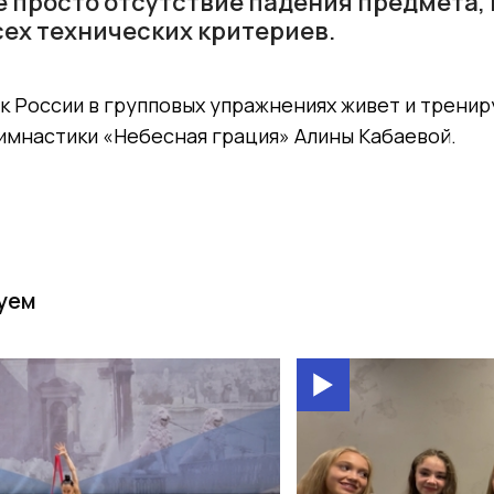
е просто отсутствие падения предмета, 
ех технических критериев.
 России в групповых упражнениях живет и тренир
имнастики «Небесная грация» Алины Кабаевой.
уем