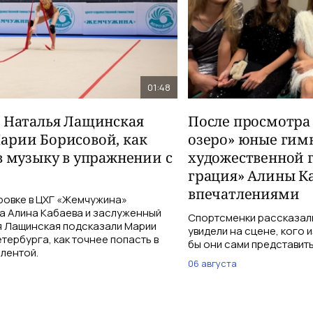
01:48
и Наталья Лащинская
После просмотра
арии Борисовой, как
озеро» юные гим
в музыку в упражнении с
художественной 
грация» Алины К
впечатлениями
ровке в ЦХГ «Жемчужина»
а Алина Кабаева и заслуженный
Спортсменки рассказали
я Лащинская подсказали Марии
увидели на сцене, кого 
тербурга, как точнее попасть в
бы они сами представить
 лентой.
06 августа