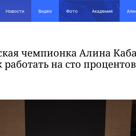
Новости
Видео
Фото
Академия
Али
кая чемпионка Алина Каба
 работать на сто процентов