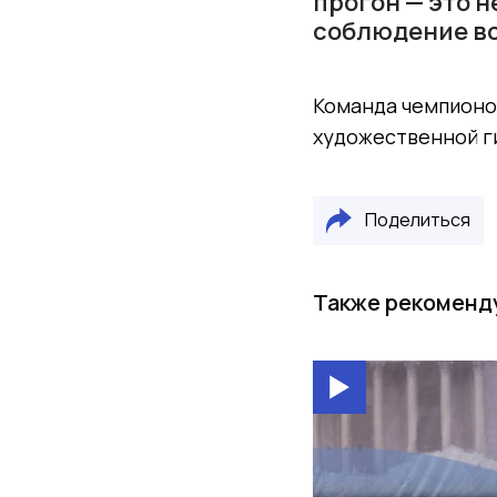
прогон — это н
соблюдение вс
Команда чемпионок
художественной г
Поделиться
Также рекоменд