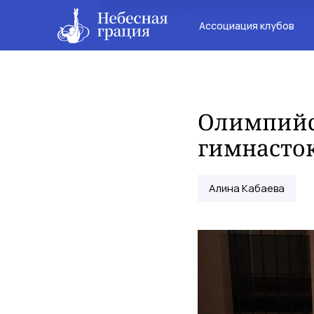
Ассоциация клубов
Олимпийс
гимнасток
Алина Кабаева