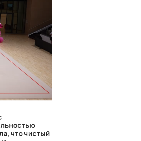
с
ильностью
а, что чистый