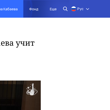
Рус
на Кабаева
Фонд
Еще
ева учит