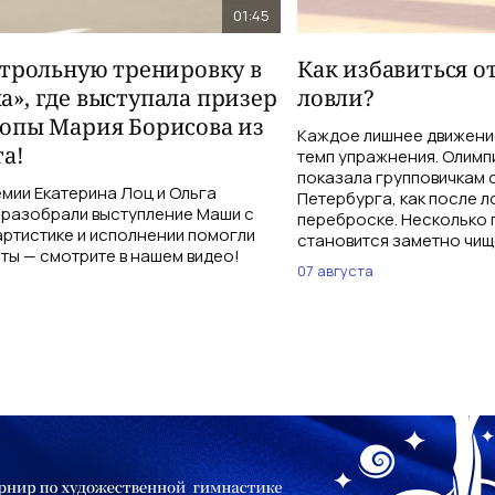
01:45
нтрольную тренировку в
Как избавиться о
», где выступала призер
ловли?
опы Мария Борисова из
Каждое лишнее движение
а!
темп упражнения. Олимп
показала групповичкам 
мии Екатерина Лоц и Ольга
Петербурга, как после л
разобрали выступление Маши с
переброске. Несколько 
 артистике и исполнении помогли
становится заметно чищ
ты — смотрите в нашем видео!
07 августа