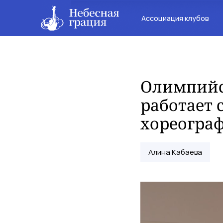
Ассоциация клубов
Олимпийс
работает 
хореогра
Алина Кабаева