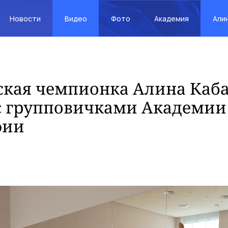
Новости
Видео
Фото
Академия
Али
кая чемпионка Алина Каба
с групповичками Академии 
фии