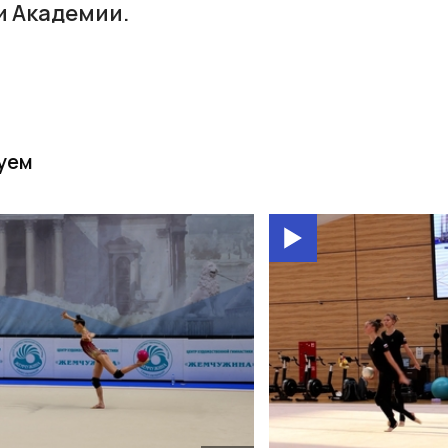
и Академии.
уем