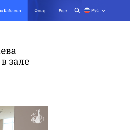
Рус
на Кабаева
Фонд
Еще
ева
в зале