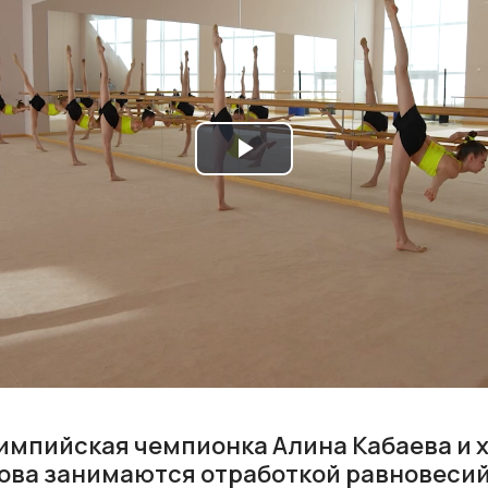
Play
Video
лимпийская чемпионка Алина Кабаева и 
ова занимаются отработкой равновесий