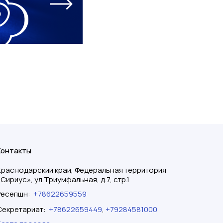
Контакты
Краснодарский край, Федеральная территория
«Сириус», ул.Триумфальная, д.7, стр.1
Ресепшн
:
+78622659559
Секретариат
:
+78622659449
,
+79284581000