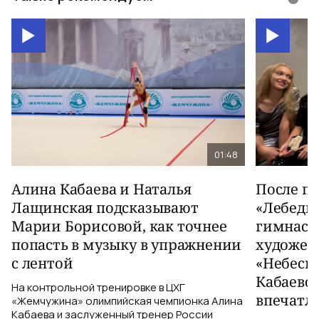
01:48
Алина Кабаева и Наталья
После п
Лащинская подсказывают
«Лебеди
Марии Борисовой, как точнее
гимнаст
попасть в музыку в упражнении
художес
с лентой
«Небесн
Кабаево
На контрольной тренировке в ЦХГ
впечатл
«Жемчужина» олимпийская чемпионка Алина
Кабаева и заслуженный тренер России