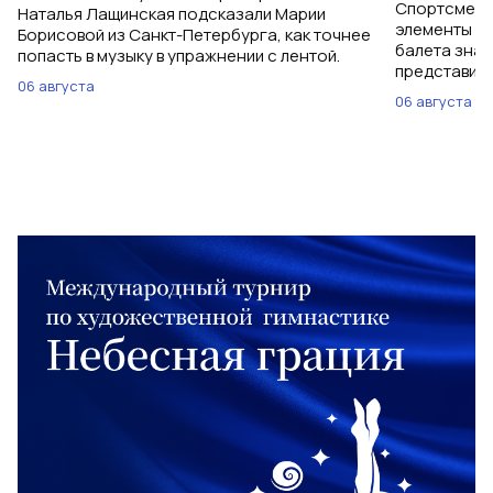
Спортсменки
Наталья Лащинская подсказали Марии
элементы ув
Борисовой из Санкт-Петербурга, как точнее
балета знаю
попасть в музыку в упражнении с лентой.
представить
06 августа
06 августа