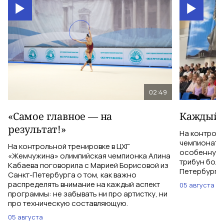
02:49
«Самое главное — на
Каждый 
результат!»
На контрол
чемпионатом
На контрольной тренировке в ЦХГ
особенную 
«Жемчужина» олимпийская чемпионка Алина
трибун боле
Кабаева поговорила с Марией Борисовой из
Петербурга 
Санкт-Петербурга о том, как важно
распределять внимание на каждый аспект
05 августа
программы: не забывать ни про артистку, ни
про техническую составляющую.
05 августа