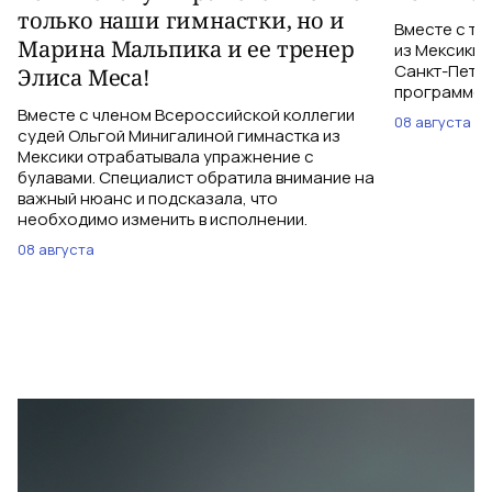
только наши гимнастки, но и
Вместе с тр
Марина Мальпика и ее тренер
из Мексики 
Санкт-Петер
Элиса Меса!
программе с
Вместе с членом Всероссийской коллегии
08 августа
судей Ольгой Минигалиной гимнастка из
Мексики отрабатывала упражнение с
булавами. Специалист обратила внимание на
важный нюанс и подсказала, что
необходимо изменить в исполнении.
08 августа