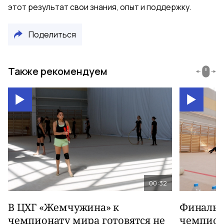
этот результат свои знания, опыт и поддержку.
Поделиться
Также рекомендуем
00:32
В ЦХГ «Жемчужина» к
Финальна
чемпионату мира готовятся не
чемпион