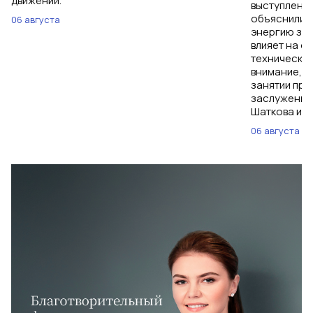
движений.
выступления
объяснили, 
06 августа
энергию зри
влияет на о
технические
внимание, ч
занятии при
заслуженны
Шаткова и И
06 августа