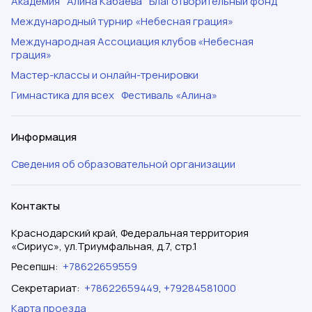
Академия
Алина Кабаева
Благотворительный фонд
Международный турнир «Небесная грация»
Международная Ассоциация клубов «Небесная
грация»
Мастер-классы и онлайн-тренировки
Гимнастика для всех
Фестиваль «Алина»
Информация
Сведения об образовательной организации
Контакты
Краснодарский край, Федеральная территория
«Сириус», ул.Триумфальная, д.7, стр.1
Ресепшн
:
+78622659559
Секретариат
:
+78622659449
,
+79284581000
Карта проезда