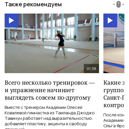
Также рекомендуем
01:38
Всего несколько тренировок —
Какие з
и упражнение начинает
группов
выглядеть совсем по-другому
Санкт-Пе
контрол
Вместе с тренером Академии Олесей
Ковалевой гимнастка из Таиланда Джоджо
После конт
Тавинун работает над выразительностью:
Академии Ол
добавляет пластику, акценты и свободу
Ольга Фроло