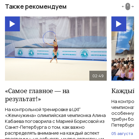
Также рекомендуем
02:49
«Самое главное — на
Каждый 
результат!»
На контрол
чемпионатом
На контрольной тренировке в ЦХГ
особенную 
«Жемчужина» олимпийская чемпионка Алина
трибун боле
Кабаева поговорила с Марией Борисовой из
Петербурга 
Санкт-Петербурга о том, как важно
распределять внимание на каждый аспект
05 августа
программы: не забывать ни про артистку, ни