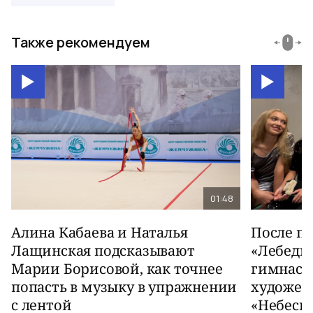
Также рекомендуем
01:48
Алина Кабаева и Наталья
После п
Лащинская подсказывают
«Лебеди
Марии Борисовой, как точнее
гимнаст
попасть в музыку в упражнении
художес
с лентой
«Небесн