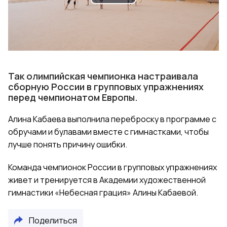
Play
Video
Так олимпийская чемпионка настраивала
сборную России в групповых упражнениях
перед чемпионатом Европы.
Алина Кабаева выполнила переброску в программе с
обручами и булавами вместе с гимнастками, чтобы
лучше понять причину ошибки.
Команда чемпионок России в групповых упражнениях
живет и тренируется в Академии художественной
гимнастики «Небесная грация» Алины Кабаевой.
Поделиться