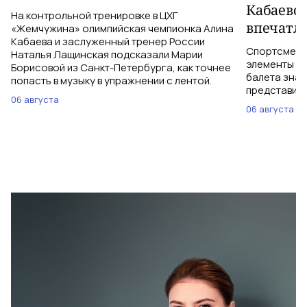
Кабаево
На контрольной тренировке в ЦХГ
впечатл
«Жемчужина» олимпийская чемпионка Алина
Кабаева и заслуженный тренер России
Спортсменки
Наталья Лащинская подсказали Марии
элементы ув
Борисовой из Санкт-Петербурга, как точнее
балета знаю
попасть в музыку в упражнении с лентой.
представить
06 августа
06 августа