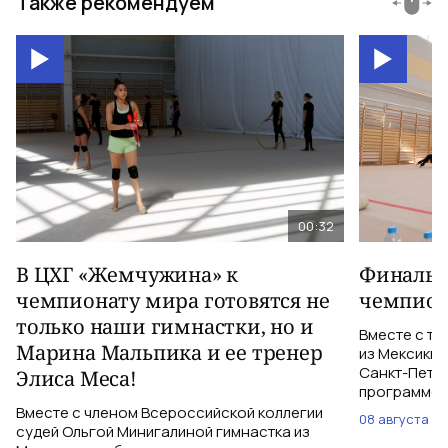
Также рекомендуем
00:32
В ЦХГ «Жемчужина» к
Финальна
чемпионату мира готовятся не
чемпион
только наши гимнастки, но и
Вместе с тр
Марина Мальпика и ее тренер
из Мексики 
Санкт-Петер
Элиса Меса!
программе с
Вместе с членом Всероссийской коллегии
08 августа
судей Ольгой Минигалиной гимнастка из