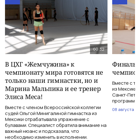
00:32
В ЦХГ «Жемчужина» к
Финальна
чемпионату мира готовятся не
чемпион
только наши гимнастки, но и
Вместе с тр
Марина Мальпика и ее тренер
из Мексики 
Санкт-Петер
Элиса Меса!
программе с
Вместе с членом Всероссийской коллегии
08 августа
судей Ольгой Минигалиной гимнастка из
Мексики отрабатывала упражнение с
булавами. Специалист обратила внимание на
важный нюанс и подсказала, что
необходимо изменить в исполнении.