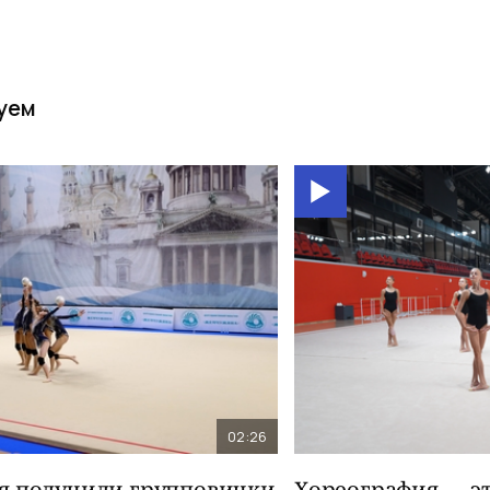
уем
02:26
я получили групповички
Хореография — эт