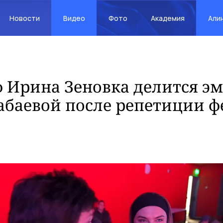
Новости
Видео
Фото
Академия
Али
 Ирина Зеновка делится э
баевой после репетиции ф