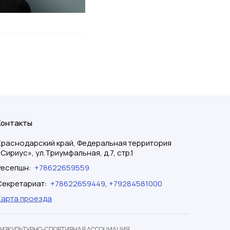
Контакты
Краснодарский край, Федеральная территория
«Сириус», ул.Триумфальная, д.7, стр.1
Ресепшн
:
+78622659559
Секретариат
:
+78622659449
,
+79284581000
Карта проезда
ФИЗКУЛЬТУРНО-СПОРТИВНАЯ АССОЦИАЦИЯ