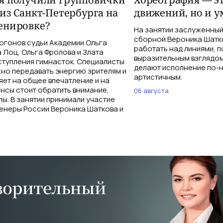
из Санкт-Петербурга на
движений, но и у
енировке?
На занятии заслуженный
сборной Вероника Шатк
огонов судьи Академии Ольга
работать над линиями, п
 Лоц, Ольга Фролова и Злата
выразительным взглядом
ступления гимнасток. Специалисты
делают исполнение по-
жно передавать энергию зрителям и
артистичным.
ияет на общее впечатление и на
нсы стоит обратить внимание,
06 августа
лы. В занятии принимали участие
енеры России Вероника Шаткова и