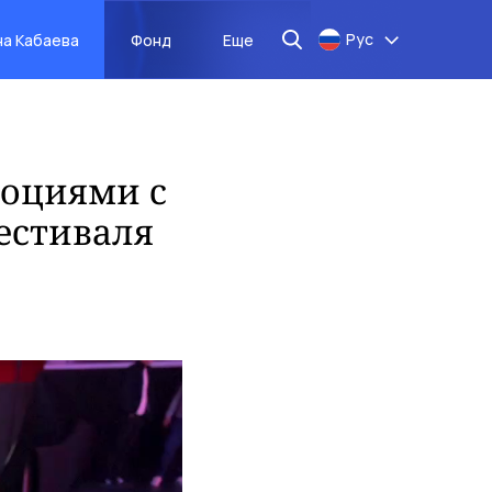
Рус
на Кабаева
Фонд
Еще
моциями с
естиваля