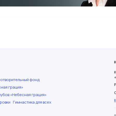
готворительный фонд
ная грация»
убов «Небесная грация»
ровки
Гимнастика для всех