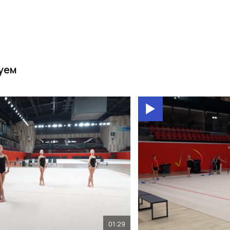
уем
01:29