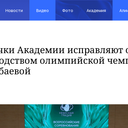
Новости
Видео
Фото
Академия
Али
чки Академии исправляют
водством олимпийской чем
баевой