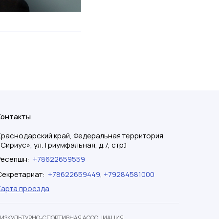
Контакты
Краснодарский край, Федеральная территория
«Сириус», ул.Триумфальная, д.7, стр.1
Ресепшн
:
+78622659559
Секретариат
:
+78622659449
,
+79284581000
Карта проезда
ФИЗКУЛЬТУРНО-СПОРТИВНАЯ АССОЦИАЦИЯ