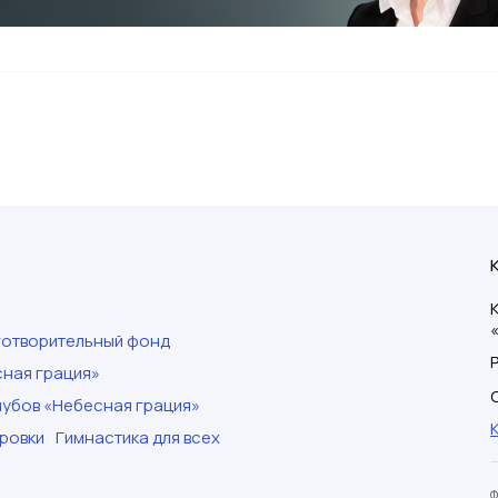
готворительный фонд
ная грация»
убов «Небесная грация»
ровки
Гимнастика для всех