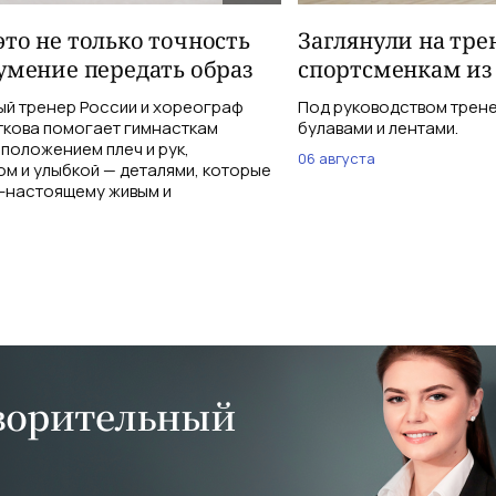
то не только точность
Заглянули на тре
умение передать образ
спортсменкам из
ый тренер России и хореограф
Под руководством трене
кова помогает гимнасткам
булавами и лентами.
 положением плеч и рук,
06 августа
м и улыбкой — деталями, которые
-настоящему живым и