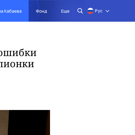
Рус
на Кабаева
Фонд
Еще
 ошибки
пионки