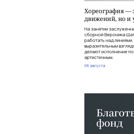
Хореография — э
движений, но и 
На занятии заслуженн
сборной Вероника Шат
работать над линиями,
выразительным взглядо
делают исполнение по
артистичным.
06 августа