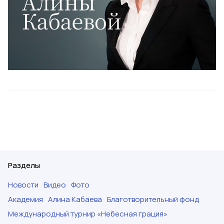
Разделы
Новости
Видео
Фото
Академия
Алина Кабаева
Благотворительный фонд
Международный турнир «Небесная грация»