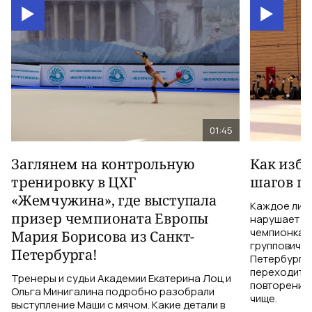
01:45
Заглянем на контрольную
Как изб
тренировку в ЦХГ
шагов по
«Жемчужина», где выступала
Каждое лиш
призер чемпионата Европы
нарушает те
чемпионка 
Мария Борисова из Санкт-
групповичка
Петербурга!
Петербурга,
переходить 
Тренеры и судьи Академии Екатерина Лоц и
повторений 
Ольга Минигалина подробно разобрали
чище.
выступление Маши с мячом. Какие детали в