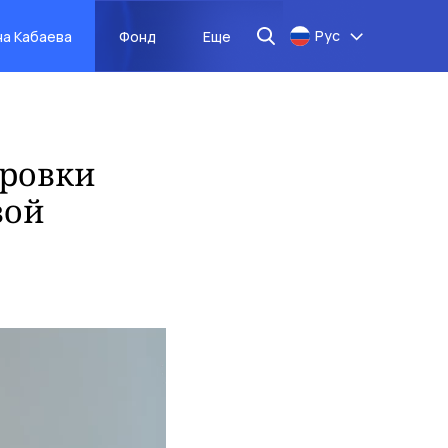
Рус
на Кабаева
Фонд
Еще
ировки
вой