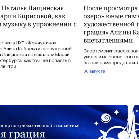
и Наталья Лащинская
После просмотра
арии Борисовой, как
озеро» юные гим
в музыку в упражнении с
художественной 
грация» Алины К
впечатлениями
ровке в ЦХГ «Жемчужина»
а Алина Кабаева и заслуженный
Спортсменки рассказали
я Лащинская подсказали Марии
увидели на сцене, кого 
тербурга, как точнее попасть в
бы они сами представить
 лентой.
06 августа