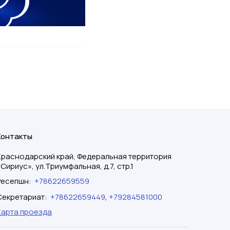
Контакты
Краснодарский край, Федеральная территория
«Сириус», ул.Триумфальная, д.7, стр.1
Ресепшн
:
+78622659559
Секретариат
:
+78622659449
,
+79284581000
Карта проезда