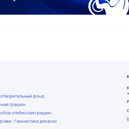
готворительный фонд
ная грация»
убов «Небесная грация»
ровки
Гимнастика для всех