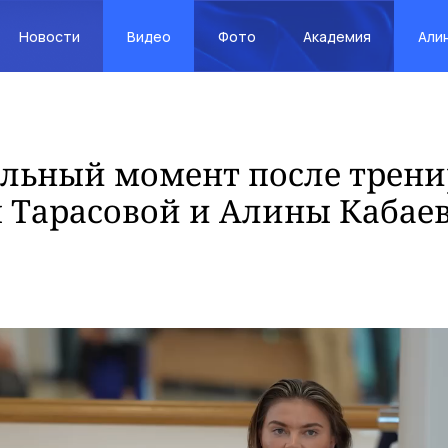
Новости
Видео
Фото
Академия
Али
льный момент после трен
 Тарасовой и Алины Кабае