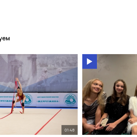
уем
01:48