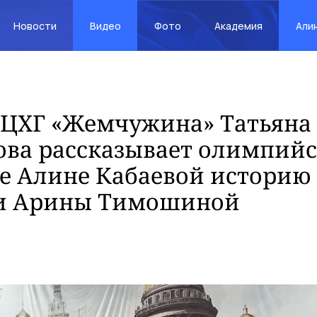
Новости
Видео
Фото
Академия
Али
 ЦХГ «Жемчужина» Татьяна
ова рассказывает олимпий
е Алине Кабаевой историю
и Арины Тимошиной