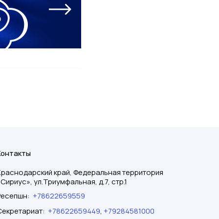
Контакты
Краснодарский край, Федеральная территория
«Сириус», ул.Триумфальная, д.7, стр.1
Ресепшн
:
+78622659559
Секретариат
:
+78622659449
,
+79284581000