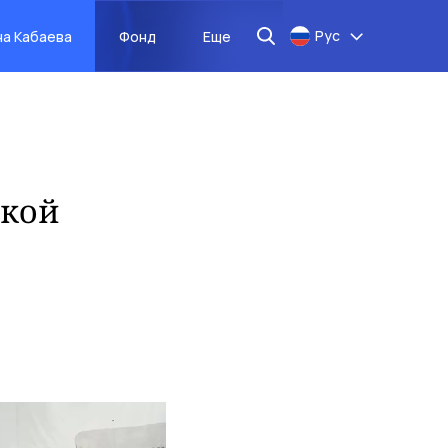
Рус
на Кабаева
Фонд
Еще
ской