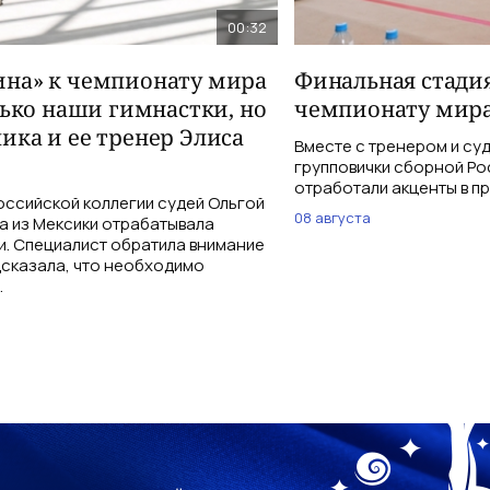
00:32
на» к чемпионату мира
Финальная стадия
лько наши гимнастки, но
чемпионату мира
ика и ее тренер Элиса
Вместе с тренером и су
групповички сборной Ро
отработали акценты в п
оссийской коллегии судей Ольгой
08 августа
а из Мексики отрабатывала
и. Специалист обратила внимание
дсказала, что необходимо
.