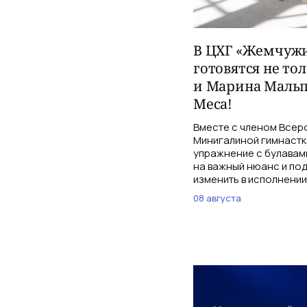
В ЦХГ «Жемчужи
готовятся не то
и Марина Мальп
Меса!
Вместе с членом Всер
Минигалиной гимнастк
упражнение с булавам
на важный нюанс и по
изменить в исполнении
08 августа