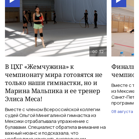
00:32
В ЦХГ «Жемчужина» к
Финальна
чемпионату мира готовятся не
чемпион
только наши гимнастки, но и
Вместе с тр
Марина Мальпика и ее тренер
из Мексики 
Санкт-Петер
Элиса Меса!
программе с
Вместе с членом Всероссийской коллегии
08 августа
судей Ольгой Минигалиной гимнастка из
Мексики отрабатывала упражнение с
булавами. Специалист обратила внимание на
важный нюанс и подсказала, что
необходимо изменить в исполнении.