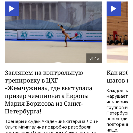
01:45
Заглянем на контрольную
Как изб
тренировку в ЦХГ
шагов по
«Жемчужина», где выступала
Каждое лиш
призер чемпионата Европы
нарушает те
чемпионка 
Мария Борисова из Санкт-
групповичка
Петербурга!
Петербурга,
переходить 
Тренеры и судьи Академии Екатерина Лоц и
повторений 
Ольга Минигалина подробно разобрали
чище.
выступление Маши с мячом. Какие детали в