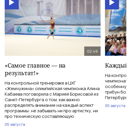
02:49
«Самое главное — на
Каждый 
результат!»
На контрол
чемпионатом
На контрольной тренировке в ЦХГ
особенную 
«Жемчужина» олимпийская чемпионка Алина
трибун боле
Кабаева поговорила с Марией Борисовой из
Петербурга 
Санкт-Петербурга о том, как важно
распределять внимание на каждый аспект
05 августа
программы: не забывать ни про артистку, ни
про техническую составляющую.
05 августа