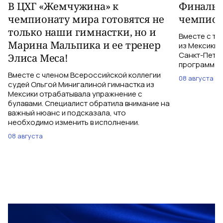
В ЦХГ «Жемчужина» к
Финальна
чемпионату мира готовятся не
чемпион
только наши гимнастки, но и
Вместе с тр
Марина Мальпика и ее тренер
из Мексики 
Санкт-Петер
Элиса Меса!
программе с
Вместе с членом Всероссийской коллегии
08 августа
судей Ольгой Минигалиной гимнастка из
Мексики отрабатывала упражнение с
булавами. Специалист обратила внимание на
важный нюанс и подсказала, что
необходимо изменить в исполнении.
08 августа