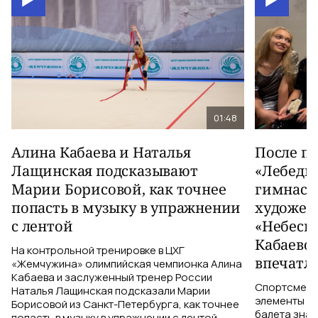
01:48
Алина Кабаева и Наталья
После п
Лащинская подсказывают
«Лебеди
Марии Борисовой, как точнее
гимнаст
попасть в музыку в упражнении
художес
с лентой
«Небесн
Кабаево
На контрольной тренировке в ЦХГ
впечатл
«Жемчужина» олимпийская чемпионка Алина
Кабаева и заслуженный тренер России
Спортсменки
Наталья Лащинская подсказали Марии
элементы ув
Борисовой из Санкт-Петербурга, как точнее
балета знаю
попасть в музыку в упражнении с лентой.