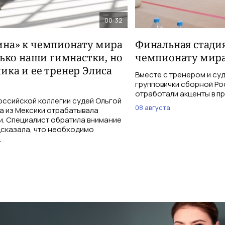
00:32
на» к чемпионату мира
Финальная стадия
лько наши гимнастки, но
чемпионату мира
ика и ее тренер Элиса
Вместе с тренером и су
групповички сборной Ро
отработали акценты в п
оссийской коллегии судей Ольгой
08 августа
а из Мексики отрабатывала
и. Специалист обратила внимание
дсказала, что необходимо
.