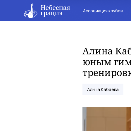
Ассоциация клубов
Алина Ка
юным гим
трениров
Алина Кабаева