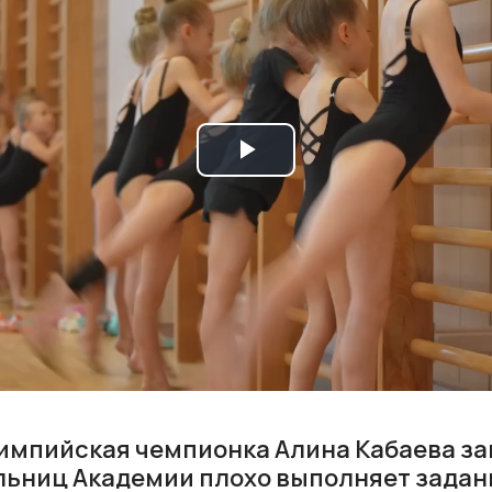
Play
Video
лимпийская чемпионка Алина Кабаева за
льниц Академии плохо выполняет задани