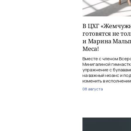
В ЦХГ «Жемчужи
готовятся не то
и Марина Мальп
Меса!
Вместе с членом Всер
Минигалиной гимнастк
упражнение с булавам
на важный нюанс и по
изменить в исполнении
08 августа