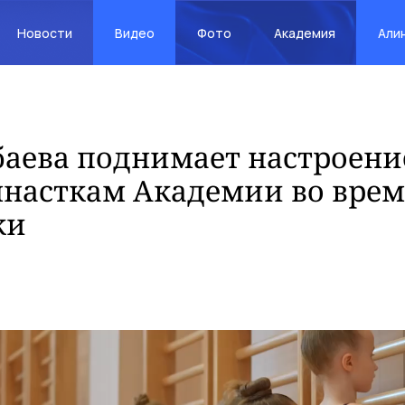
Новости
Видео
Фото
Академия
Али
баева поднимает настроен
насткам Академии во врем
ки