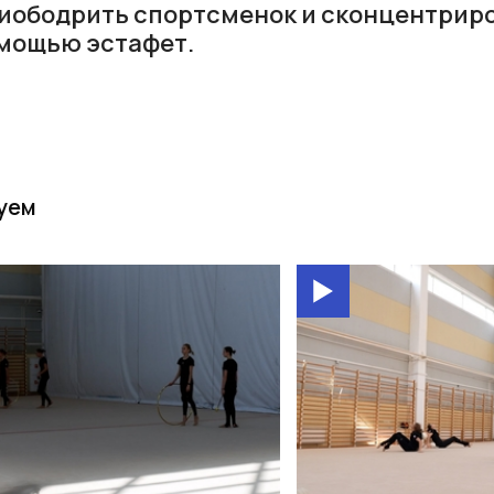
иободрить спортсменок и сконцентриро
мощью эстафет.
уем