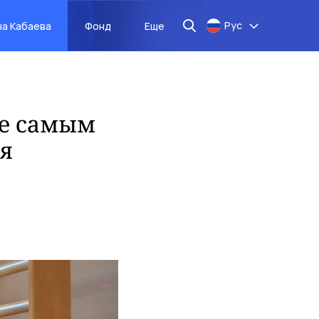
Рус
на Кабаева
Фонд
Еще
ие самым
я