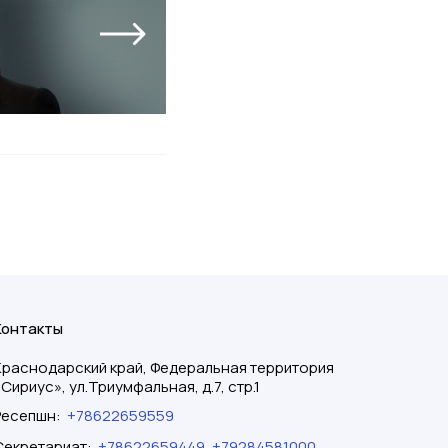
Контакты
Краснодарский край, Федеральная территория
«Сириус», ул.Триумфальная, д.7, стр.1
Ресепшн
:
+78622659559
Секретариат
:
+78622659449
,
+79284581000