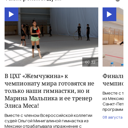
00:32
В ЦХГ «Жемчужина» к
Финальна
чемпионату мира готовятся не
чемпион
только наши гимнастки, но и
Вместе с тр
Марина Мальпика и ее тренер
из Мексики 
Санкт-Петер
Элиса Меса!
программе с
Вместе с членом Всероссийской коллегии
08 августа
судей Ольгой Минигалиной гимнастка из
Мексики отрабатывала упражнение с