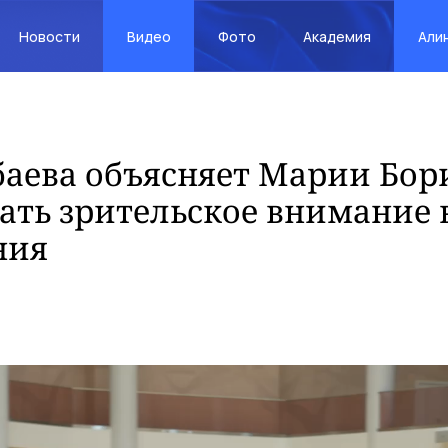
Новости
Видео
Фото
Академия
Али
аева объясняет Марии Бор
ать зрительское внимание 
ния