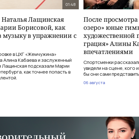
01:48
и Наталья Лащинская
После просмотра
арии Борисовой, как
озеро» юные гим
в музыку в упражнении с
художественной 
грация» Алины К
впечатлениями
ровке в ЦХГ «Жемчужина»
а Алина Кабаева и заслуженный
Спортсменки рассказали
я Лащинская подсказали Марии
увидели на сцене, кого 
тербурга, как точнее попасть в
бы они сами представить
 лентой.
06 августа