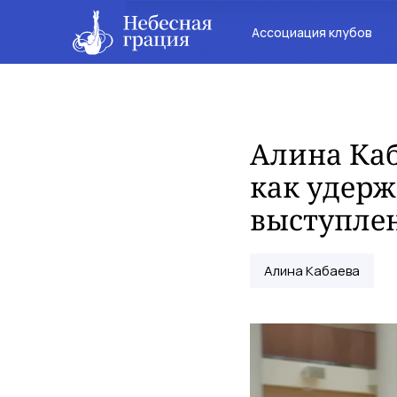
Ассоциация клубов
Алина Каб
как удерж
выступле
Алина Кабаева