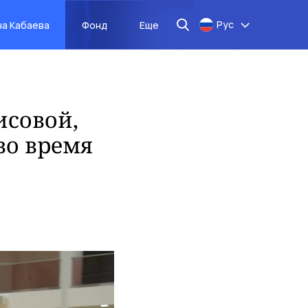
Рус
на Кабаева
Фонд
Еще
исовой,
во время