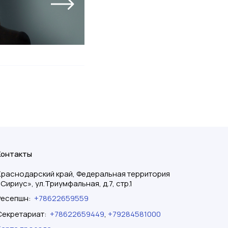
Контакты
Краснодарский край, Федеральная территория
«Сириус», ул.Триумфальная, д.7, стр.1
Ресепшн
:
+78622659559
Секретариат
:
+78622659449
,
+79284581000