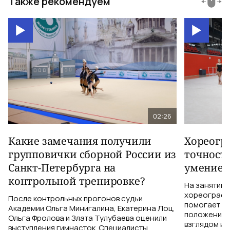
Также рекомендуем
02:26
Какие замечания получили
Хореогра
групповички сборной России из
точность
Санкт-Петербурга на
умение 
контрольной тренировке?
На занятии 
хореограф 
После контрольных прогонов судьи
помогает ги
Академии Ольга Минигалина, Екатерина Лоц,
положением 
Ольга Фролова и Злата Тулубаева оценили
взглядом и 
выступления гимнасток. Специалисты