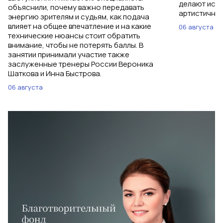
делают исп
объяснили, почему важно передавать
артистичным
энергию зрителям и судьям, как подача
влияет на общее впечатление и на какие
06 августа
технические нюансы стоит обратить
внимание, чтобы не потерять баллы. В
занятии принимали участие также
заслуженные тренеры России Вероника
Шаткова и Инна Быстрова.
06 августа